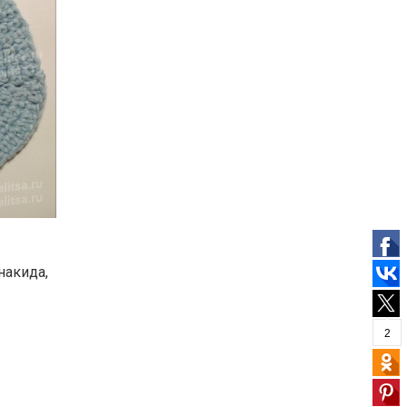
накида,
2