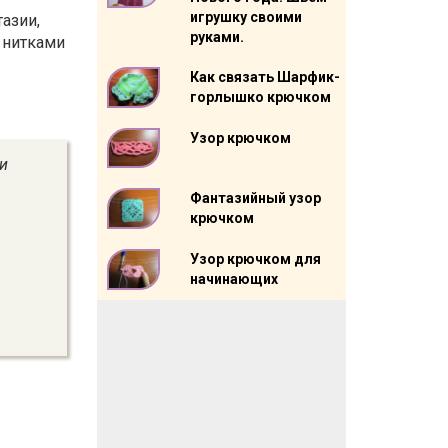
игрушку своими
азии,
руками.
и нитками
Как связать Шарфик-
горлышко крючком
Узор крючком
 и
Фантазийный узор
крючком
Узор крючком для
начинающих