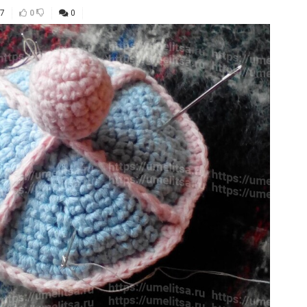
7
0
0