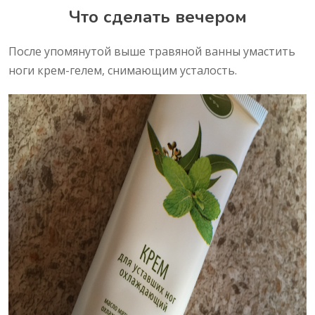
Что сделать вечером
После упомянутой выше травяной ванны умастить
ноги крем-гелем, снимающим усталость.