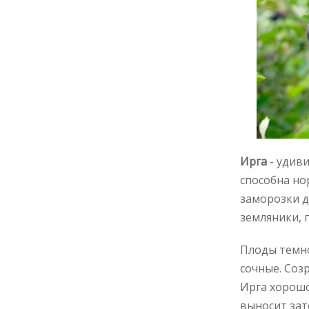
Ирга
- удив
способна но
заморозки д
земляники, п
Плоды темно
сочные. Соз
Ирга хорошо
выносит зат