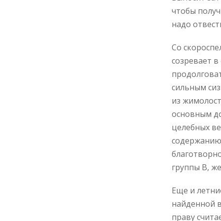
чтобы получ
надо отвест
Со скороспе
созревает в
продолговат
сильным сиз
из жимолост
основным до
целебных ве
содержанию 
благотворно
группы В, ж
Еще и летни
найденной в
праву счита