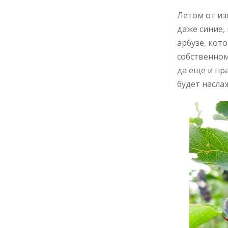
Летом от из
даже синие, 
арбузе, кот
собственном
да еще и пр
будет наслаж