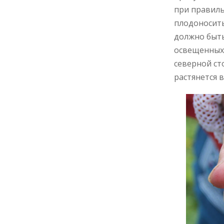
при правиль
плодоносить
должно быть
освещенных 
северной ст
растянется 