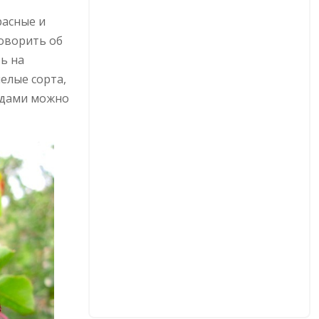
расные и
говорить об
ть на
елые сорта,
одами можно