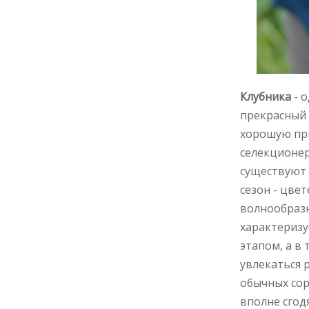
Клубника
- 
прекрасный 
хорошую при
селекционер
существуют 
сезон - цве
волнообразн
характеризу
этапом, а в
увлекаться 
обычных сор
вполне сгод