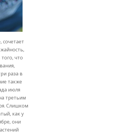
, сочетает
ожайность,
того, что
вания,
ри раза в
ние также
ада июля
на третьим
бря. Слишком
тый, как у
ябре, они
растений