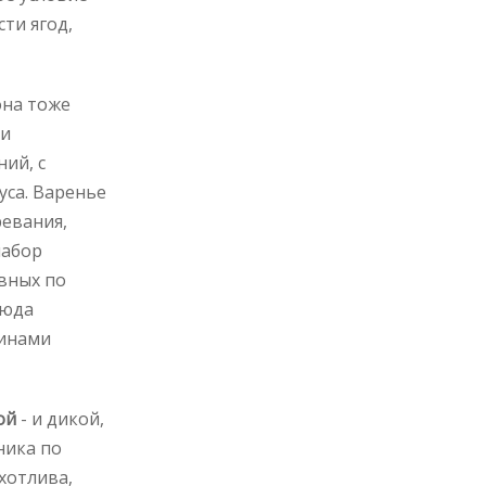
ти ягод,
она тоже
ти
ий, с
уса. Варенье
ревания,
набор
авных по
сюда
минами
ой
- и дикой,
ника по
хотлива,