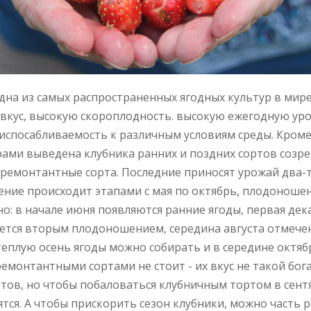
одна из самых распространенных ягодных культур в мире
вкус, высокую скороплодность. высокую ежегодную ур
спосабливаемость к различным условиям среды. Кроме 
ами выведена клубника ранних и поздних сортов созре
ремонтантные сорта. Последние приносят урожай два-т
тение происходит этапами с мая по октябрь, плодоноше
о: в начале июня появляются ранние ягоды, первая дек
ется вторым плодоношением, середина августа отмече
 теплую осень ягоды можно собирать и в середине октя
ремонтантными сортами не стоит - их вкус не такой бога
тов, но чтобы побаловаться клубничным тортом в сент
ятся. А чтобы прискорить сезон клубники, можно часть 