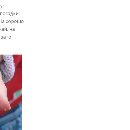
гут
 посадки
 На хорошо
ай, на
 зато