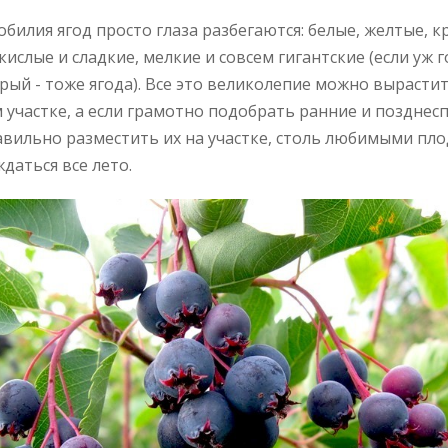
обилия ягод просто глаза разбегаются: белые, желтые, к
кислые и сладкие, мелкие и совсем гигантские (если уж 
орый - тоже ягода). Все это великолепие можно вырасти
 участке, а если грамотно подобрать ранние и позднесп
авильно разместить их на участке, столь любимыми пл
даться все лето.