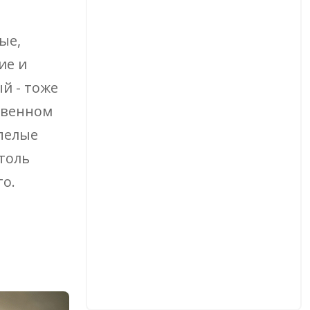
ые,
ие и
ый - тоже
ственном
спелые
столь
о.