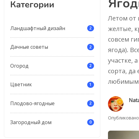
Ягод
Категории
Летом от 
желтые, к
Ландшафтный дизайн
2
совсем ги
Дачные советы
2
ягода). В
участке, 
Огород
2
сорта, да
любимыми
Цветник
1
Nata
Плодово-ягодные
2
Опубликовано:
Загородный дом
0