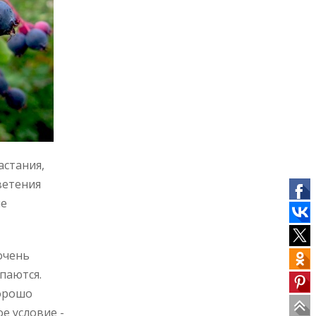
астания,
ветения
ше
очень
паются.
хорошо
е условие -