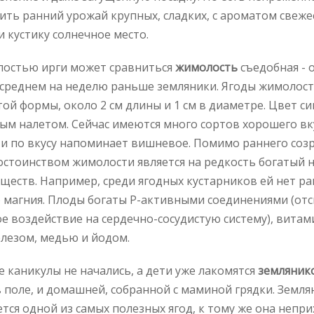
ить ранний урожай крупных, сладких, с ароматом свежес
и кустику солнечное место.
лостью ирги может сравниться
жимолость
съедобная - 
 среднем на неделю раньше земляники. Ягоды жимолос
ой формы, около 2 см длины и 1 см в диаметре. Цвет син
ым налетом. Сейчас имеются много сортов хорошего вк
и по вкусу напоминает вишневое. Помимо раннего соз
стоинством жимолости является на редкость богатый 
ществ. Например, среди ягодных кустарников ей нет р
магния. Плоды богаты P-активными соединениями (от
е воздействие на сердечно-сосудистую систему), вита
елезом, медью и йодом.
е каникулы не начались, а дети уже лакомятся
земляник
 поле, и домашней, собранной с маминой грядки. Земля
ется одной из самых полезных ягод, к тому же она непри