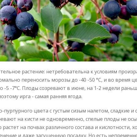
ительное растение: нетребовательна к условиям произр
рмально переносить морозы до -40 -50 °С, и во время ц
о -5 -7°С. Плоды созревают в июне, на 1-2 недели рань
оэтому ирга - самая ранняя ягода.
-пурпурного цвета с густым сизым налетом, сладкие и 
ревают на кисти не одновременно, спелые плоды не осы
 растет на почвах различного состава и кислотности, 
енение и даже загущенную посадку. Но есть непременно