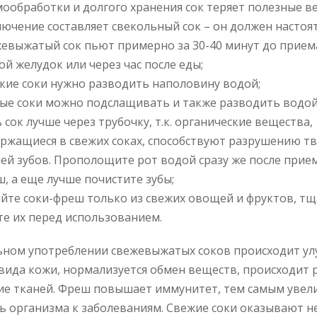
ообработки и долгого хранения сок теряет полезные в
ючение составляет свекольный сок – он должен настоят
евыжатый сок пьют примерно за 30-40 минут до прием
ой желудок или через час после еды;
кие соки нужно разводить наполовину водой;
ые соки можно подслащивать и также разводить водой
 сок лучше через трубочку, т.к. органические вещества,
ржащиеся в свежих соках, способствуют разрушению т
ей зубов. Прополощите рот водой сразу же после прием
, а еще лучше почистите зубы;
йте соки-фреш только из свежих овощей и фруктов, т
е их перед использованием.
ьном употреблении свежевыжатых соков происходит у
 вида кожи, нормализуется обмен веществ, происходит 
е тканей. Фреш повышает иммунитет, тем самым увел
ь организма к заболеваниям. Свежие соки оказывают 