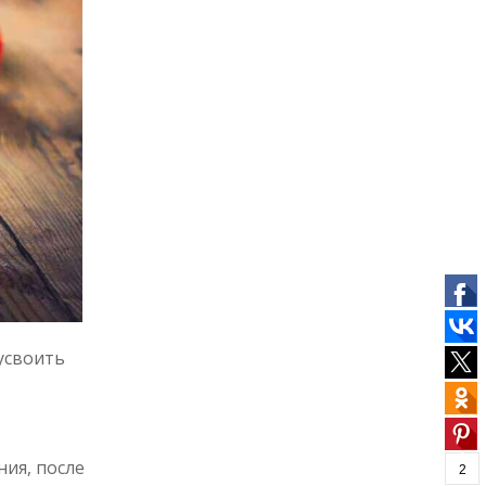
усвоить
ния, после
2