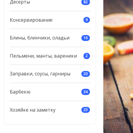
Десерты
82
Консервирование
9
Блины, блинчики, оладьи
16
Пельмени, манты, вареники
2
Заправки, соусы, гарниры
20
Барбекю
34
Хозяйке на заметку
23