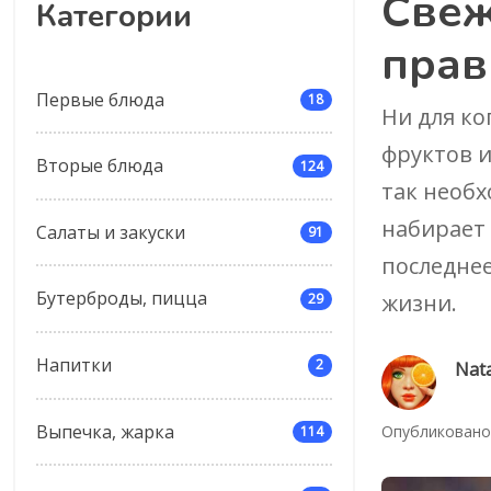
Свеж
Категории
прав
Первые блюда
18
Ни для ко
фруктов и
Вторые блюда
124
так необ
набирает
Салаты и закуски
91
последнее
Бутерброды, пицца
жизни.
29
Напитки
2
Nata
Выпечка, жарка
Опубликовано:
114