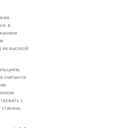
акже
ки, в
ржанием
ем
у их высокой
кальцием,
е считается
ия,
ганизм
ствовать с
 стакана,