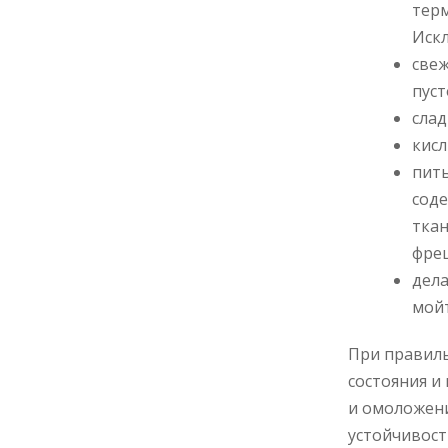
терм
Искл
свеж
пуст
слад
кисл
пить
соде
ткан
фреш
дела
мойт
При правил
состояния и
и омоложени
устойчивост