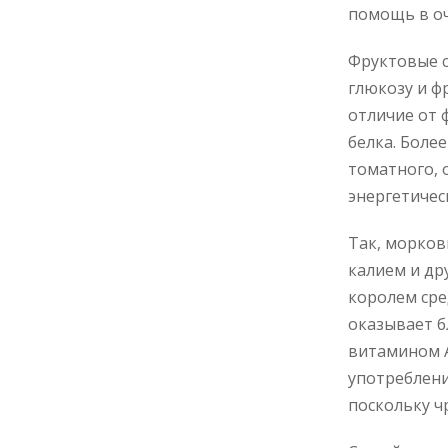
помощь в оч
Фруктовые с
глюкозу и ф
отличие от 
белка. Боле
томатного, 
энергетичес
Так, морков
калием и др
королем сре
оказывает б
витамином А
употреблени
поскольку ч