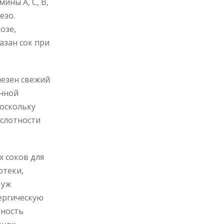
ины А, С, В,
езо.
озе,
азан сок при
лезен свежий
енной
поскольку
ислотности
х соков для
отеки,
 уж
ергическую
нность