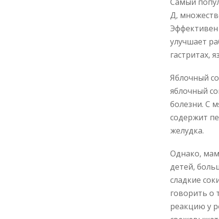
Самый попул
Д, множеств
Эффективен 
улучшает ра
гастритах, я
Яблочный со
яблочный со
болезни. С 
содержит пе
желудка.
Однако, мам
детей, боль
сладкие сок
говорить о 
реакцию у р