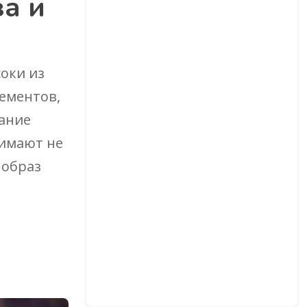
а и
соки из
лементов,
тание
нимают не
 образ