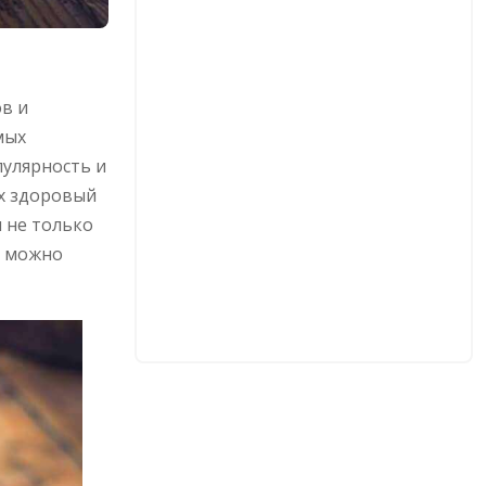
ов и
мых
пулярность и
х здоровый
и не только
и можно