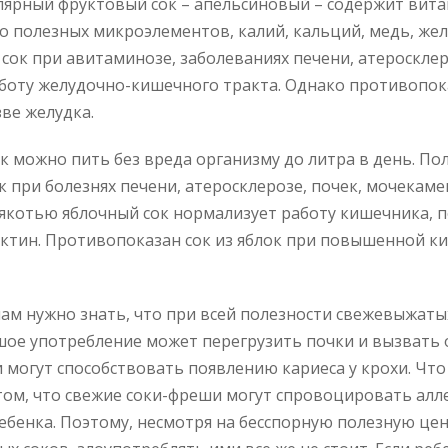
ярный фруктовый сок – апельсиновый – содержит витам
о полезных микроэлементов, калий, кальций, медь, жел
сок при авитаминозе, заболеваниях печени, атеросклер
боту желудочно-кишечного тракта. Однако противопок
зве желудка.
к можно пить без вреда организму до литра в день. По
к при болезнях печени, атеросклерозе, почек, мочекам
мякотью яблочный сок нормализует работу кишечника, 
ктин. Противопоказан сок из яблок при повышенной к
ам нужно знать, что при всей полезности свежевыжаты
шое употребление может перегрузить почки и вызвать 
и могут способствовать появлению кариеса у крохи. Что
том, что свежие соки-фреши могут спровоцировать алл
ебенка. Поэтому, несмотря на бесспорную полезную це