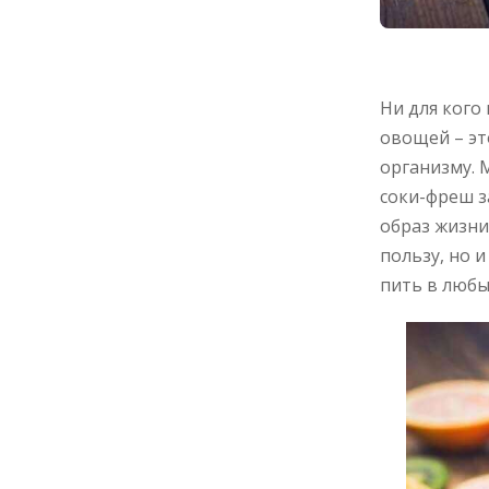
Ни для кого
овощей – эт
организму. 
соки-фреш з
образ жизни
пользу, но 
пить в любых