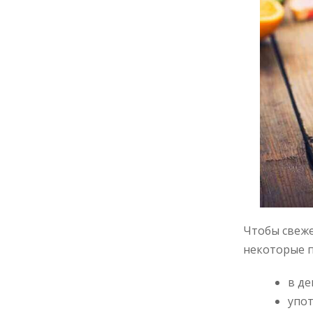
Чтобы свеже
некоторые п
в де
упот