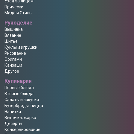
Уход за лицом
Прически
Мода и Стиль
Рукоделие
Вышивка
Вязание
Шитье
Куклы и игрушки
Рисование
Оригами
Канзаши
Другое
Кулинария
Первые блюда
Вторые блюда
Салаты и закуски
Бутерброды, пицца
Напитки
Выпечка, жарка
Десерты
Консервирование