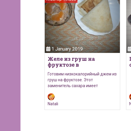
еть видео
19
1 January 2019
ников с
Желе из груш на
фруктозе в
мультиварке
 с бананами –
Готовим низкокалорийный джем из
 который вас
груш на фруктозе. Этот
 дверь неожиданно
заменитель сахара имеет
натуральное происхождение,…
Natali
N