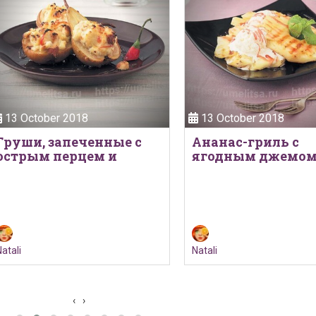
13 October 2018
13 October 2018
Груши, запеченные с
Ананас-гриль с
острым перцем и
ягодным джемом
рикоттой
мороженым
atali
Natali
‹
›