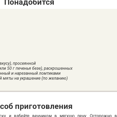
Понадобится
 вкусу), просеянной
или 50 г печенья безе), раскрошенных
енный и нарезанный ломтиками
й мяты на украшение (по желанию)
соб приготовления
ску и взбейте венчиком в мягкую пену. Осторожно 