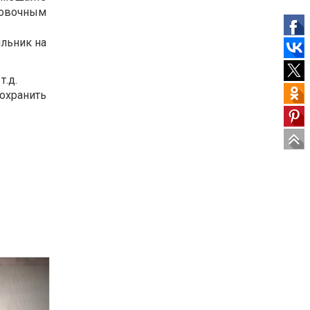
ировочным
льник на
т.д.
сохранить
407
384
0
0