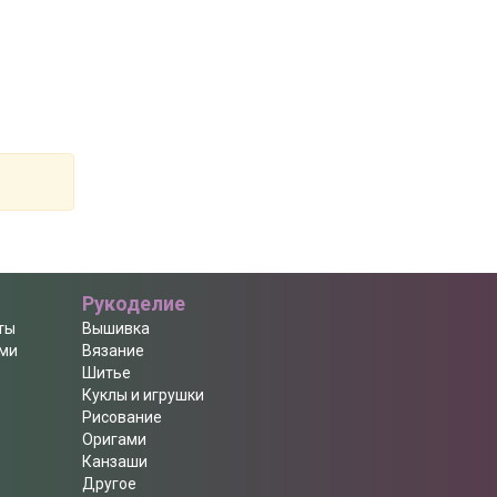
Рукоделие
ты
Вышивка
ами
Вязание
Шитье
Куклы и игрушки
Рисование
Оригами
Канзаши
Другое