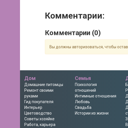
Комментарии:
Комментарии (
0
)
Вы должны авторизоваться, чтобы оста
Дом
Семья
Домашние питомцы
Психология
Б
Ремонт своими
отношений
Р
руками
Интимные отношения
Д
Гид покупателя
Любовь
Д
Интерьер
Свадьба
Д
Цветоводство
Истории из жизни
с
Советы хозяйке
З
Работа, карьера
В