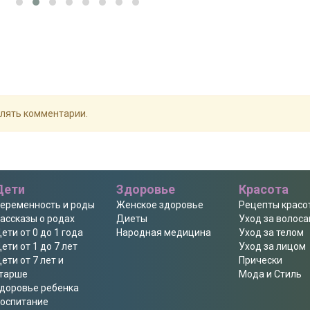
влять комментарии.
Дети
Здоровье
Красота
еременность и роды
Женское здоровье
Рецепты красо
ассказы о родах
Диеты
Уход за волос
ети от 0 до 1 года
Народная медицина
Уход за телом
ети от 1 до 7 лет
Уход за лицом
ети от 7 лет и
Прически
тарше
Мода и Стиль
доровье ребенка
оспитание