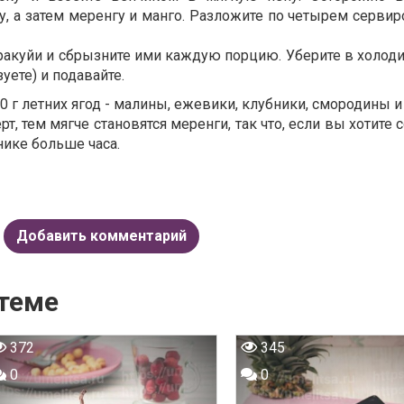
ру, а затем меренгу и манго. Разложите по четырем серв
ракуйи и сбрызните ими каждую порцию. Уберите в холоди
зуете) и подавайте.
 г летних ягод - малины, ежевики, клубники, смородины и 
, тем мягче становятся меренги, так что, если вы хотите 
нике больше часа.
Добавить комментарий
 теме
372
345
0
0