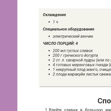
Охлаждение
1 ч
Специальное оборудование
электрический венчик
ЧИСЛО ПОРЦИЙ: 4
200 мл густых сливок
200 г греческого йогурта
2 ст. л. сахарной пудры (или по
4 готовых меренговых гнезда (
1 некрупный плод манго, очищ
2 плода маракуйи листья свеже
Спо
Влейте сливки в большую ми